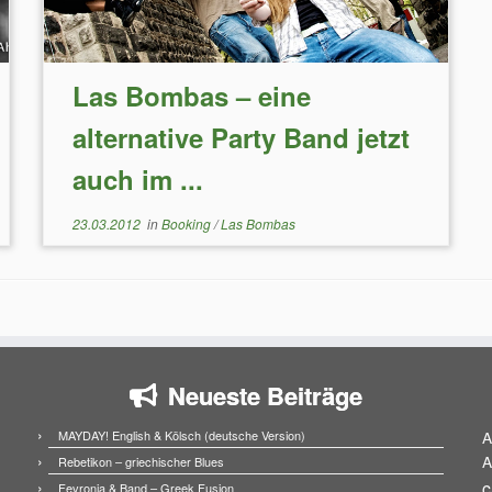
Las Bombas – eine
alternative Party Band jetzt
auch im ...
23.03.2012
in
Booking
/
Las Bombas
Neueste Beiträge
MAYDAY! English & Kölsch (deutsche Version)
A
A
Rebetikon – griechischer Blues
c
Fevronia & Band – Greek Fusion