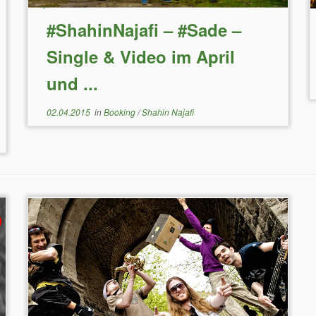
#ShahinNajafi – #Sade –
Single & Video im April
und ...
02.04.2015
in
Booking
/
Shahin Najafi