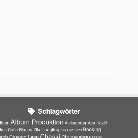
Schlagwörter
Album Produktion
lbum
Aleksandar Aca Kazić
Booking
lma Sofie Blanco Zikeli
augitropics
Blue Shell
Chaski
abb
Chango Leon
Chupacabras
Dario