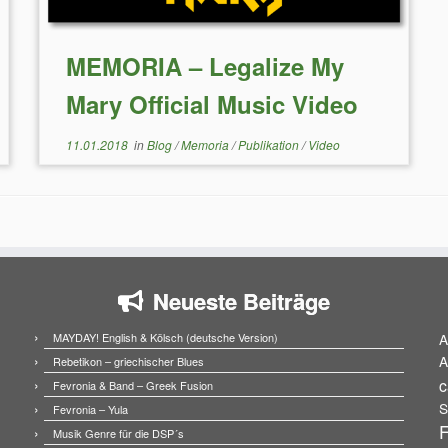
MEMORIA – Legalize My
Mary Official Music Video
11.01.2018
in
Blog
/
Memoria
/
Publikation
/
Video
Neueste Beiträge
MAYDAY! English & Kölsch (deutsche Version)
A
A
Rebetikon – griechischer Blues
c
Fevronia & Band – Greek Fusion
S
Fevronia – Yula
F
Musik Genre für die DSP´s