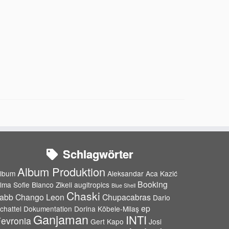
Schlagwörter
Album Produktion
lbum
Aleksandar Aca Kazić
Booking
lma Sofie Blanco Zikeli
augitropics
Blue Shell
Chaski
abb
Chango Leon
Chupacabras
Dario
ep
chattel
Dokumentation
Dorina Köbele-Milaş
Ganjaman
INTI
evronia
Gert Kapo
Josi