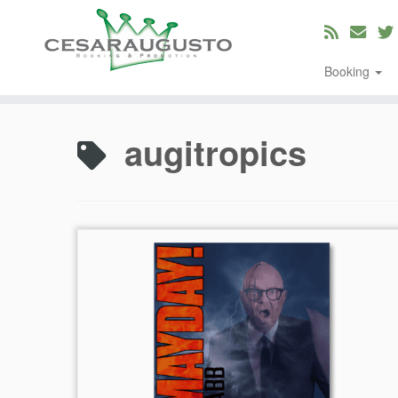
Booking
Zum
Inhalt
augitropics
springen