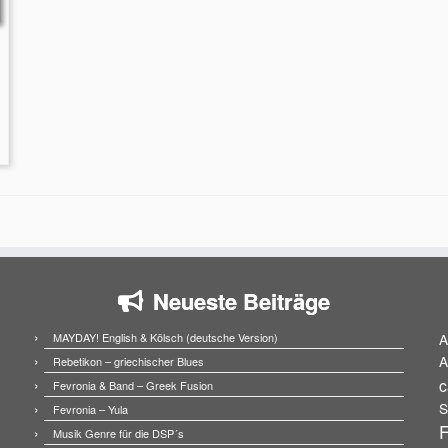
Neueste Beiträge
MAYDAY! English & Kölsch (deutsche Version)
A
A
Rebetikon – griechischer Blues
c
Fevronia & Band – Greek Fusion
S
Fevronia – Yula
F
Musik Genre für die DSP´s