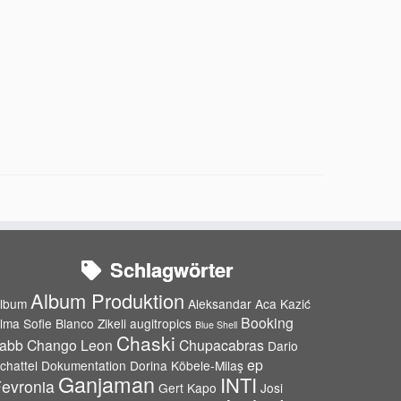
Schlagwörter
Album Produktion
lbum
Aleksandar Aca Kazić
Booking
lma Sofie Blanco Zikeli
augitropics
Blue Shell
Chaski
abb
Chango Leon
Chupacabras
Dario
ep
chattel
Dokumentation
Dorina Köbele-Milaş
Ganjaman
INTI
evronia
Gert Kapo
Josi