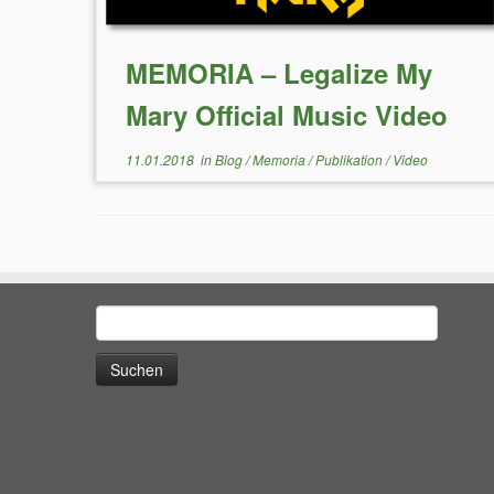
MEMORIA – Legalize My
Mary Official Music Video
11.01.2018
in
Blog
/
Memoria
/
Publikation
/
Video
Suchen
nach: