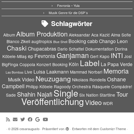
Fevronia – Yula
Musik Genre für die DSP´s
Schlagwörter
Album Produktion
Album
Aleksandar Aca Kazić
Alma Sofie
Booking
cabb
Chango Leon
Blanco Zikeli
augitropics
Blue Shell
Chaski
Chupacabras
Dario Schattel
Dokumentation
Dorina
Ganjaman
INTI
Fevronia
ep
Köbele-Milaş
Gert Kapo
Josi
Label
Köln
La Papa Verde
BigFinga Coppola
Konzert Booking
Memoria
Luisa Laakmann
Live
Mammad Norbari
Las Bombas
Neuzugang
Oshane
Musik Video
Nikolaos Rondelis
Campbell
Philipp Köbele
Ragoody Orchestra
Rásquele Compádre!
Single
Shahin Najafi
Tour
Sade
Six Nation
Startline
Veröffentlichung
Video
WDR
·
© 2026
cesaraugusto
·
Präsentiert von
·
Entworfen mit dem
Customizr-Theme
·