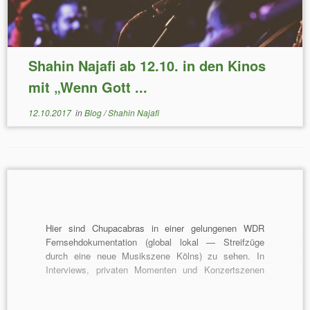
Shahin Najafi ab 12.10. in den Kinos
mit „Wenn Gott ...
12.10.2017
in
Blog
/
Shahin Najafi
Hier sind Chupacabras in einer gelungenen WDR
Fernsehdokumentation (global lokal — Streifzüge
durch eine neue Musikszene Kölns) zu sehen. In
Interviews, privaten Momenten und Konzertszenen
gewinnt man in 6 Minuten einen sympatischen
Eindruck über die Hintergründe ihrer Lieder und ihrer