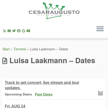
Zum
Inhalt
Start
»
Termine
»
Luisa Laakmann – Dates
springen
Luisa Laakmann – Dates
Track
to get concert, live stream and tour
updates.
Upcoming Dates
Past Dates
Fri, AUG 14