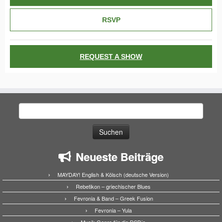
RSVP
REQUEST A SHOW
Suchen
nach:
Neueste Beiträge
MAYDAY! English & Kölsch (deutsche Version)
Rebetikon – griechischer Blues
Fevronia & Band – Greek Fusion
Fevronia – Yula