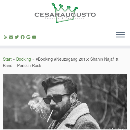
Zum
Inhalt
Start
»
Booking
»
#Booking #Neuzugang 2015: Shahin Najafi &
springen
Band – Persich Rock