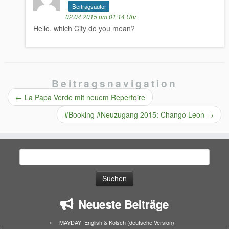
Beitragsautor
02.04.2015 um 01:14 Uhr
Hello, which City do you mean?
Beitragsnavigation
←
La Papa Verde mit neuem Repertoire
#Booking #Neuzugang 2015: Chango Leon
→
Suchen
nach:
Neueste Beiträge
MAYDAY! English & Kölsch (deutsche Version)