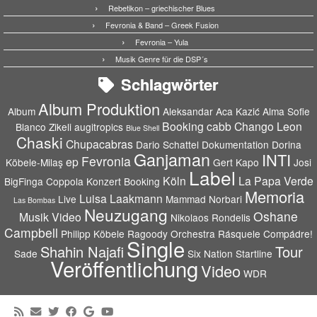
Rebetikon – griechischer Blues
Fevronia & Band – Greek Fusion
Fevronia – Yula
Musik Genre für die DSP´s
Schlagwörter
Album Produktion
Album
Aleksandar Aca Kazić
Alma Sofie
Booking
cabb
Chango Leon
Blanco Zikeli
augitropics
Blue Shell
Chaski
Chupacabras
Dario Schattel
Dokumentation
Dorina
Ganjaman
INTI
Fevronia
ep
Köbele-Milaş
Gert Kapo
Josi
Label
Köln
La Papa Verde
BigFinga Coppola
Konzert Booking
Memoria
Luisa Laakmann
Live
Mammad Norbari
Las Bombas
Neuzugang
Oshane
Musik Video
Nikolaos Rondelis
Campbell
Philipp Köbele
Ragoody Orchestra
Rásquele Compádre!
Single
Shahin Najafi
Tour
Sade
Six Nation
Startline
Veröffentlichung
Video
WDR