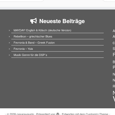
Neueste Beiträge
MAYDAY! English & Kölsch (deutsche Version)
A
A
Rebetikon – griechischer Blues
c
Fevronia & Band – Greek Fusion
S
Fevronia – Yula
F
Musik Genre für die DSP´s
B
P
N
N
R
N
·
© 2026
cesaraugusto
·
Präsentiert von
·
Entworfen mit dem
Customizr-Theme
·