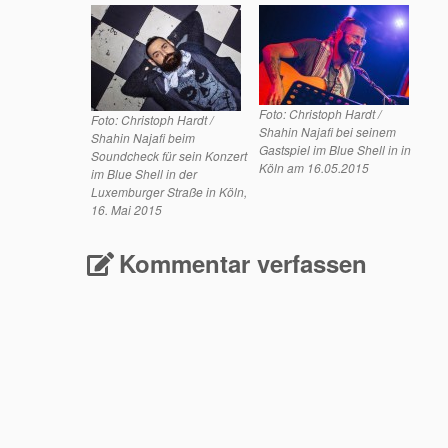
Foto: Christoph Hardt /
Foto: Christoph Hardt /
Shahin Najafi bei seinem
Shahin Najafi beim
Gastspiel im Blue Shell in in
Soundcheck für sein Konzert
Köln am 16.05.2015
im Blue Shell in der
Luxemburger Straße in Köln,
16. Mai 2015
Kommentar verfassen