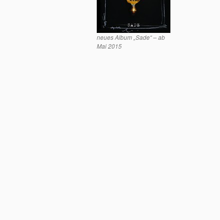
neues Album „Sade“ – ab
Mai 2015