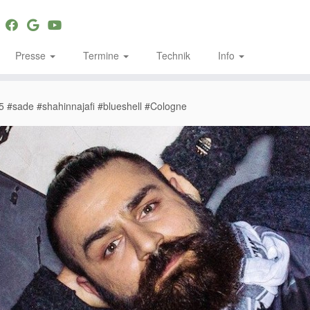
Presse
Termine
Technik
Info
15 #sade #shahinnajafi #blueshell #Cologne