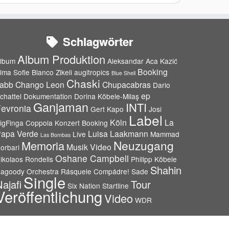
Schlagwörter
Album Produktion
lbum
Aleksandar Aca Kazić
Booking
lma Sofie Blanco Zikeli
augitropics
Blue Shell
Chaski
abb
Chango Leon
Chupacabras
Dario
ep
chattel
Dokumentation
Dorina Köbele-Milaş
Ganjaman
INTI
evronia
Gert Kapo
Josi
Label
Köln
La
igFinga Coppola
Konzert Booking
apa Verde
Luisa Laakmann
Live
Mammad
Las Bombas
Neuzugang
Memoria
Musik Video
orbari
Oshane Campbell
ikolaos Rondelis
Philipp Köbele
Shahin
agoody Orchestra
Rásquele Compádre!
Sade
Single
ajafi
Tour
Six Nation
Startline
Veröffentlichung
Video
WDR