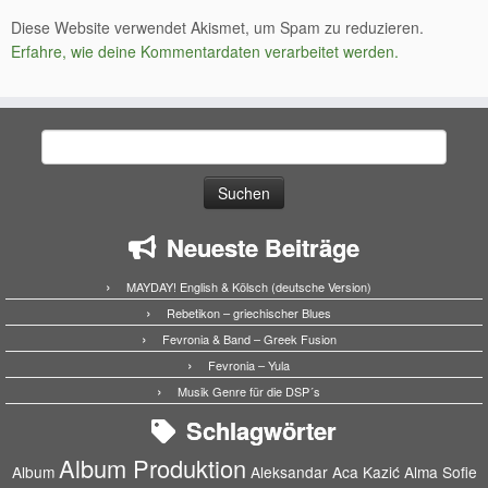
Diese Website verwendet Akismet, um Spam zu reduzieren.
Erfahre, wie deine Kommentardaten verarbeitet werden.
Suchen
nach:
Neueste Beiträge
MAYDAY! English & Kölsch (deutsche Version)
Rebetikon – griechischer Blues
Fevronia & Band – Greek Fusion
Fevronia – Yula
Musik Genre für die DSP´s
Schlagwörter
Album Produktion
Album
Aleksandar Aca Kazić
Alma Sofie