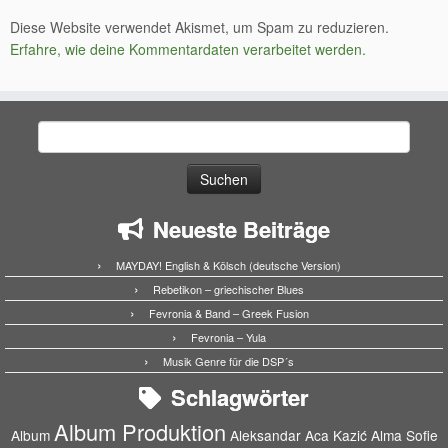
Diese Website verwendet Akismet, um Spam zu reduzieren.
Erfahre, wie deine Kommentardaten verarbeitet werden.
Suchen
nach:
Neueste Beiträge
MAYDAY! English & Kölsch (deutsche Version)
Rebetikon – griechischer Blues
Fevronia & Band – Greek Fusion
Fevronia – Yula
Musik Genre für die DSP´s
Schlagwörter
Album Produktion
Album
Aleksandar Aca Kazić
Alma Sofie