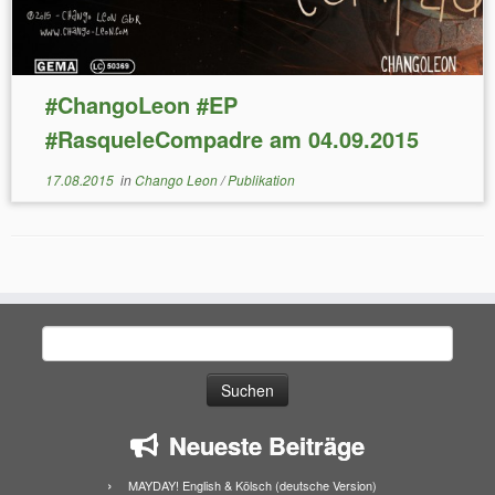
#ChangoLeon #EP
#RasqueleCompadre am 04.09.2015
17.08.2015
in
Chango Leon
/
Publikation
Suchen
nach:
Neueste Beiträge
MAYDAY! English & Kölsch (deutsche Version)