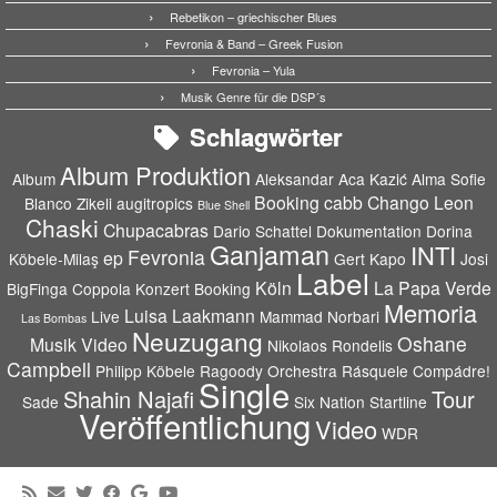
Rebetikon – griechischer Blues
Fevronia & Band – Greek Fusion
Fevronia – Yula
Musik Genre für die DSP´s
Schlagwörter
Album Produktion
Album
Aleksandar Aca Kazić
Alma Sofie
Booking
cabb
Chango Leon
Blanco Zikeli
augitropics
Blue Shell
Chaski
Chupacabras
Dario Schattel
Dokumentation
Dorina
Ganjaman
INTI
Fevronia
ep
Köbele-Milaş
Gert Kapo
Josi
Label
Köln
La Papa Verde
BigFinga Coppola
Konzert Booking
Memoria
Luisa Laakmann
Live
Mammad Norbari
Las Bombas
Neuzugang
Oshane
Musik Video
Nikolaos Rondelis
Campbell
Philipp Köbele
Ragoody Orchestra
Rásquele Compádre!
Single
Shahin Najafi
Tour
Sade
Six Nation
Startline
Veröffentlichung
Video
WDR