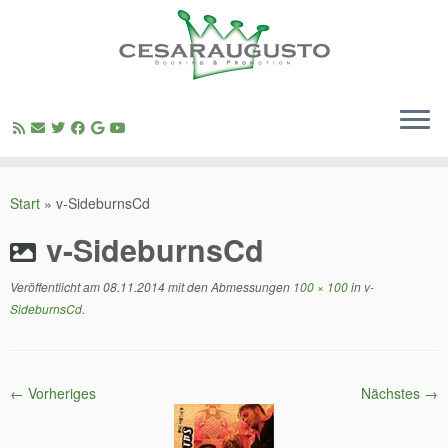
Zum
Inhalt
Start
»
v-SideburnsCd
springen
v-SideburnsCd
Veröffentlicht am
08.11.2014
mit den Abmessungen
100 × 100
in
v-
SideburnsCd
.
← Vorheriges
Nächstes →