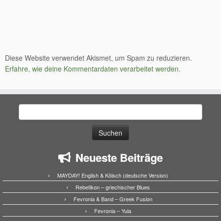
Diese Website verwendet Akismet, um Spam zu reduzieren.
Erfahre, wie deine Kommentardaten verarbeitet werden.
Suchen
nach:
Neueste Beiträge
MAYDAY! English & Kölsch (deutsche Version)
Rebetikon – griechischer Blues
Fevronia & Band – Greek Fusion
Fevronia – Yula