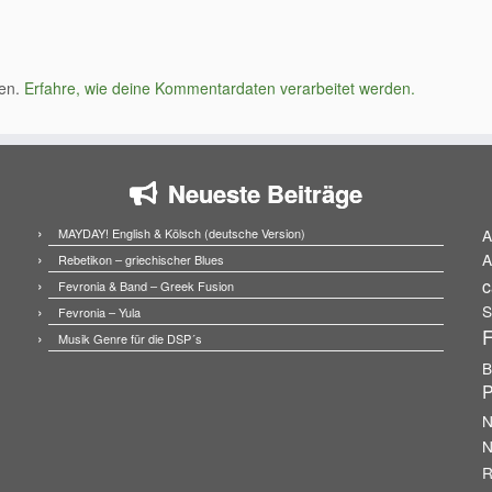
ren.
Erfahre, wie deine Kommentardaten verarbeitet werden.
Neueste Beiträge
MAYDAY! English & Kölsch (deutsche Version)
A
A
Rebetikon – griechischer Blues
c
Fevronia & Band – Greek Fusion
S
Fevronia – Yula
F
Musik Genre für die DSP´s
B
P
N
N
R