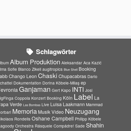
Schlagwörter
Album Produktion
lbum
Aleksandar Aca Kazić
Booking
lma Sofie Blanco Zikeli
augitropics
Blue Shell
Chaski
abb
Chango Leon
Chupacabras
Dario
ep
chattel
Dokumentation
Dorina Köbele-Milaş
Ganjaman
INTI
evronia
Gert Kapo
Josi
Label
Köln
La
igFinga Coppola
Konzert Booking
apa Verde
Luisa Laakmann
Live
Mammad
Las Bombas
Neuzugang
Memoria
Musik Video
orbari
Oshane Campbell
ikolaos Rondelis
Philipp Köbele
Shahin
agoody Orchestra
Rásquele Compádre!
Sade