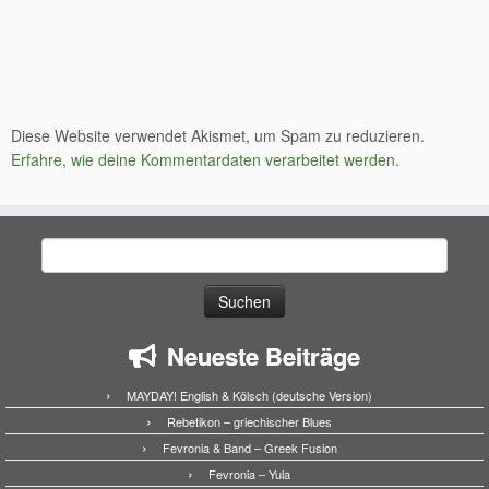
Diese Website verwendet Akismet, um Spam zu reduzieren.
Erfahre, wie deine Kommentardaten verarbeitet werden.
Suchen
nach:
Neueste Beiträge
MAYDAY! English & Kölsch (deutsche Version)
Rebetikon – griechischer Blues
Fevronia & Band – Greek Fusion
Fevronia – Yula