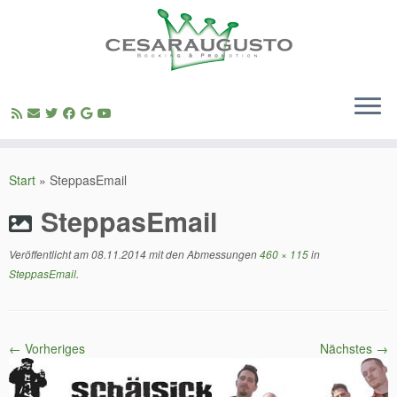
Zum
Inhalt
Start
»
SteppasEmail
springen
SteppasEmail
Veröffentlicht am
08.11.2014
mit den Abmessungen
460 × 115
in
SteppasEmail
.
← Vorheriges
Nächstes →