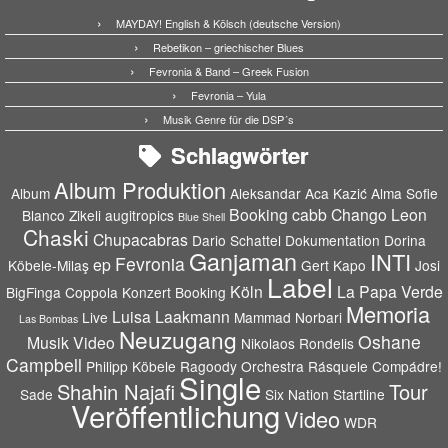
MAYDAY! English & Kölsch (deutsche Version)
Rebetikon – griechischer Blues
Fevronia & Band – Greek Fusion
Fevronia – Yula
Musik Genre für die DSP´s
Schlagwörter
Album Produktion
Album
Aleksandar Aca Kazić
Alma Sofie
Booking
cabb
Chango Leon
Blanco Zikeli
augitropics
Blue Shell
Chaski
Chupacabras
Dario Schattel
Dokumentation
Dorina
Ganjaman
INTI
Fevronia
ep
Köbele-Milaş
Gert Kapo
Josi
Label
Köln
La Papa Verde
BigFinga Coppola
Konzert Booking
Memoria
Luisa Laakmann
Live
Mammad Norbari
Las Bombas
Neuzugang
Oshane
Musik Video
Nikolaos Rondelis
Campbell
Philipp Köbele
Ragoody Orchestra
Rásquele Compádre!
Single
Shahin Najafi
Tour
Sade
Six Nation
Startline
Veröffentlichung
Video
WDR