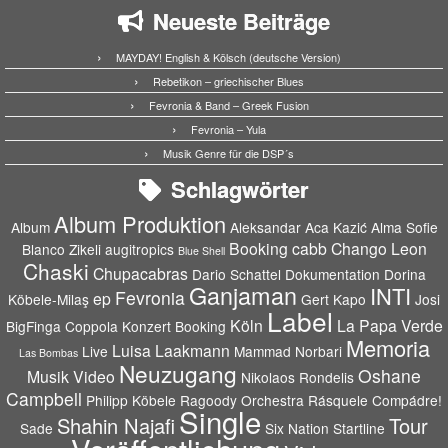
Neueste Beiträge
MAYDAY! English & Kölsch (deutsche Version)
Rebetikon – griechischer Blues
Fevronia & Band – Greek Fusion
Fevronia – Yula
Musik Genre für die DSP´s
Schlagwörter
Album Produktion
Album
Aleksandar Aca Kazić
Alma Sofie
Booking
cabb
Chango Leon
Blanco Zikeli
augitropics
Blue Shell
Chaski
Chupacabras
Dario Schattel
Dokumentation
Dorina
Ganjaman
INTI
Fevronia
ep
Köbele-Milaş
Gert Kapo
Josi
Label
Köln
La Papa Verde
BigFinga Coppola
Konzert Booking
Memoria
Luisa Laakmann
Live
Mammad Norbari
Las Bombas
Neuzugang
Oshane
Musik Video
Nikolaos Rondelis
Campbell
Philipp Köbele
Ragoody Orchestra
Rásquele Compádre!
Single
Shahin Najafi
Tour
Sade
Six Nation
Startline