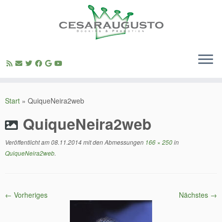
Zum
Inhalt
Start
»
QuiqueNeira2web
springen
QuiqueNeira2web
Veröffentlicht am
08.11.2014
mit den Abmessungen
166 × 250
in
QuiqueNeira2web
.
← Vorheriges
Nächstes →