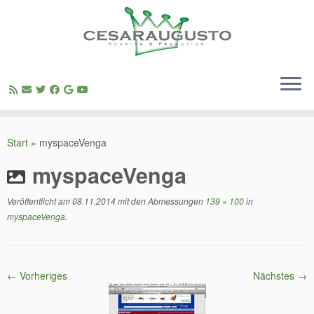
Zum
Inhalt
Start
»
myspaceVenga
springen
myspaceVenga
Veröffentlicht am
08.11.2014
mit den Abmessungen
139 × 100
in
myspaceVenga
.
← Vorheriges
Nächstes →