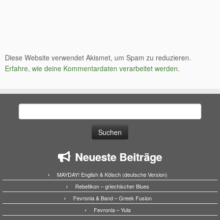
Diese Website verwendet Akismet, um Spam zu reduzieren.
Erfahre, wie deine Kommentardaten verarbeitet werden.
Suchen
nach:
Neueste Beiträge
MAYDAY! English & Kölsch (deutsche Version)
Rebetikon – griechischer Blues
Fevronia & Band – Greek Fusion
Fevronia – Yula