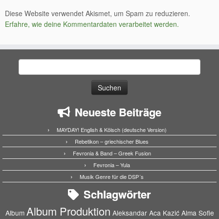
Diese Website verwendet Akismet, um Spam zu reduzieren.
Erfahre, wie deine Kommentardaten verarbeitet werden.
Suchen
nach:
Neueste Beiträge
MAYDAY! English & Kölsch (deutsche Version)
Rebetikon – griechischer Blues
Fevronia & Band – Greek Fusion
Fevronia – Yula
Musik Genre für die DSP´s
Schlagwörter
Album Produktion
Album
Aleksandar Aca Kazić
Alma Sofie