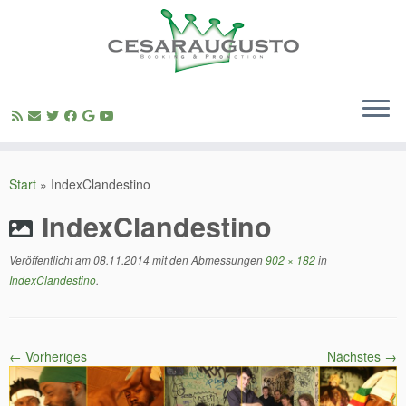
Zum
Inhalt
Start
»
IndexClandestino
springen
IndexClandestino
Veröffentlicht am
08.11.2014
mit den Abmessungen
902 × 182
in
IndexClandestino
.
← Vorheriges
Nächstes →