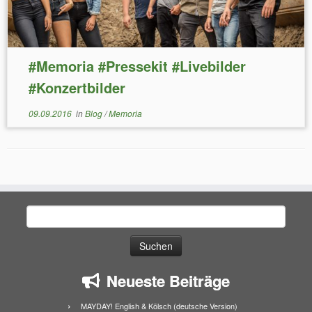
#Memoria #Pressekit #Livebilder
#Konzertbilder
09.09.2016
in
Blog
/
Memoria
Suchen
nach:
Neueste Beiträge
MAYDAY! English & Kölsch (deutsche Version)