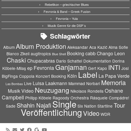
Rebetikon – griechischer Blues
Fevronia & Band – Greek Fusion
Fevronia – Yula
Musik Genre für die DSP´s
Schlagwörter
Album Produktion
Album
Aleksandar Aca Kazić
Alma Sofie
Booking
cabb
Chango Leon
Blanco Zikeli
augitropics
Blue Shell
Chaski
Chupacabras
Dario Schattel
Dokumentation
Dorina
Ganjaman
INTI
Fevronia
ep
Köbele-Milaş
Gert Kapo
Josi
Label
Köln
La Papa Verde
BigFinga Coppola
Konzert Booking
Memoria
Luisa Laakmann
Live
Mammad Norbari
Las Bombas
Neuzugang
Oshane
Musik Video
Nikolaos Rondelis
Campbell
Philipp Köbele
Ragoody Orchestra
Rásquele Compádre!
Single
Shahin Najafi
Tour
Sade
Six Nation
Startline
Veröffentlichung
Video
WDR