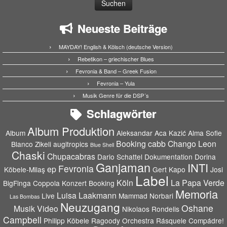
Neueste Beiträge
MAYDAY! English & Kölsch (deutsche Version)
Rebetikon – griechischer Blues
Fevronia & Band – Greek Fusion
Fevronia – Yula
Musik Genre für die DSP´s
Schlagwörter
Album Produktion
Album
Aleksandar Aca Kazić
Alma Sofie
Booking
cabb
Chango Leon
Blanco Zikeli
augitropics
Blue Shell
Chaski
Chupacabras
Dario Schattel
Dokumentation
Dorina
Ganjaman
INTI
Fevronia
ep
Köbele-Milaş
Gert Kapo
Josi
Label
Köln
La Papa Verde
BigFinga Coppola
Konzert Booking
Memoria
Luisa Laakmann
Live
Mammad Norbari
Las Bombas
Neuzugang
Oshane
Musik Video
Nikolaos Rondelis
Campbell
Philipp Köbele
Ragoody Orchestra
Rásquele Compádre!