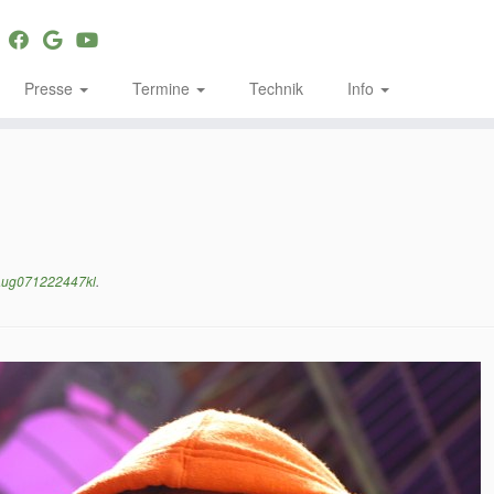
Presse
Termine
Technik
Info
ug071222447kl
.