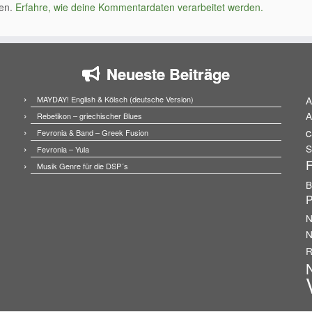
ren.
Erfahre, wie deine Kommentardaten verarbeitet werden.
Neueste Beiträge
MAYDAY! English & Kölsch (deutsche Version)
A
A
Rebetikon – griechischer Blues
c
Fevronia & Band – Greek Fusion
S
Fevronia – Yula
F
Musik Genre für die DSP´s
B
P
N
N
R
N