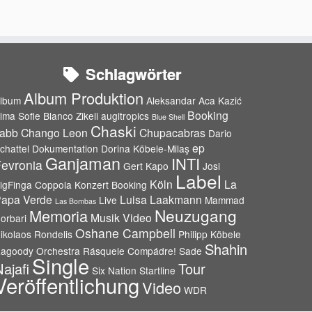
Schlagwörter
Album Produktion
lbum
Aleksandar Aca Kazić
Booking
lma Sofie Blanco Zikeli
augitropics
Blue Shell
Chaski
abb
Chango Leon
Chupacabras
Dario
ep
chattel
Dokumentation
Dorina Köbele-Milaş
Ganjaman
INTI
evronia
Gert Kapo
Josi
Label
Köln
La
igFinga Coppola
Konzert Booking
apa Verde
Luisa Laakmann
Live
Mammad
Las Bombas
Neuzugang
Memoria
Musik Video
orbari
Oshane Campbell
ikolaos Rondelis
Philipp Köbele
Shahin
agoody Orchestra
Rásquele Compádre!
Sade
Single
ajafi
Tour
Six Nation
Startline
Veröffentlichung
Video
WDR