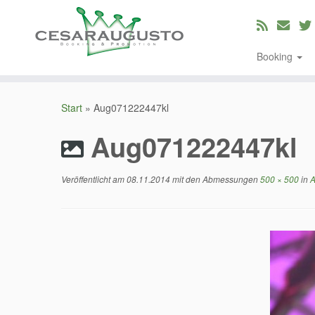
Booking
Zum
Inhalt
Start
»
Aug071222447kl
springen
Aug071222447kl
Veröffentlicht am
08.11.2014
mit den Abmessungen
500 × 500
in
A