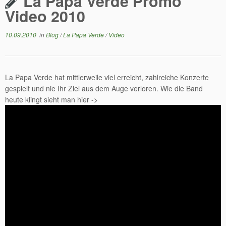
La Papa Verde Promo
Video 2010
10.09.2010
in
Blog
/
La Papa Verde
/
Video
La Papa Verde hat mittlerweile viel erreicht, zahlreiche Konzerte
gespielt und nie Ihr Ziel aus dem Auge verloren. Wie die Band
heute klingt sieht man hier ->