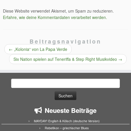
Diese Website verwendet Akismet, um Spam zu reduzieren.
Erfahre, wie deine Kommentardaten verarbeitet werden.
Beitragsnavigation
←
„Kolonia“ von La Papa Verde
Six Nation spielen auf Teneriffa & Step Right Musikvideo
→
Suchen
nach:
Neueste Beiträge
MAYDAY! English & Kölsch (deutsche Version)
Rebetikon – griechischer Blues