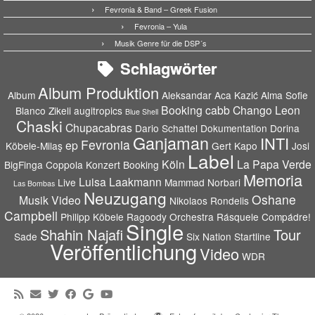
Fevronia & Band – Greek Fusion
Fevronia – Yula
Musik Genre für die DSP´s
Schlagwörter
Album Produktion
Album
Aleksandar Aca Kazić
Alma Sofie
Booking
cabb
Chango Leon
Blanco Zikeli
augitropics
Blue Shell
Chaski
Chupacabras
Dario Schattel
Dokumentation
Dorina
Ganjaman
INTI
Fevronia
ep
Köbele-Milaş
Gert Kapo
Josi
Label
Köln
La Papa Verde
BigFinga Coppola
Konzert Booking
Memoria
Luisa Laakmann
Live
Mammad Norbari
Las Bombas
Neuzugang
Oshane
Musik Video
Nikolaos Rondelis
Campbell
Philipp Köbele
Ragoody Orchestra
Rásquele Compádre!
Single
Shahin Najafi
Tour
Sade
Six Nation
Startline
Veröffentlichung
Video
WDR