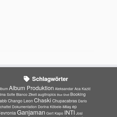
Schlagwörter
Album Produktion
lbum
Aleksandar Aca Kazić
Booking
lma Sofie Blanco Zikeli
augitropics
Blue Shell
Chaski
abb
Chango Leon
Chupacabras
Dario
ep
chattel
Dokumentation
Dorina Köbele-Milaş
Ganjaman
INTI
evronia
Gert Kapo
Josi