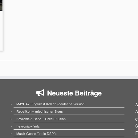
Neueste Beiträge
MAYDAY! English & Kölsch (deutsche Version)
A
A
Rebetikon – griechischer Blues
c
Fevronia & Band – Greek Fusion
S
Fevronia – Yula
F
Musik Genre für die DSP´s